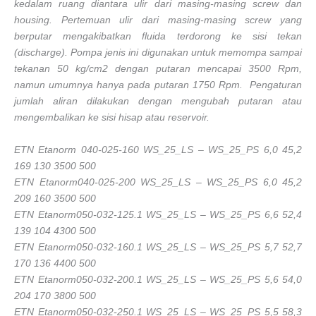
kedalam ruang diantara ulir dari masing-masing screw dan
housing. Pertemuan ulir dari masing-masing screw yang
berputar mengakibatkan fluida terdorong ke sisi tekan
(discharge). Pompa jenis ini digunakan untuk memompa sampai
tekanan 50 kg/cm2 dengan putaran mencapai 3500 Rpm,
namun umumnya hanya pada putaran 1750 Rpm. Pengaturan
jumlah aliran dilakukan dengan mengubah putaran atau
mengembalikan ke sisi hisap atau reservoir.
ETN Etanorm 040-025-160 WS_25_LS – WS_25_PS 6,0 45,2
169 130 3500 500
ETN Etanorm040-025-200 WS_25_LS – WS_25_PS 6,0 45,2
209 160 3500 500
ETN Etanorm050-032-125.1 WS_25_LS – WS_25_PS 6,6 52,4
139 104 4300 500
ETN Etanorm050-032-160.1 WS_25_LS – WS_25_PS 5,7 52,7
170 136 4400 500
ETN Etanorm050-032-200.1 WS_25_LS – WS_25_PS 5,6 54,0
204 170 3800 500
ETN Etanorm050-032-250.1 WS_25_LS – WS_25_PS 5,5 58,3