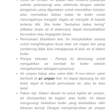
sakelar pelampung) atau elektroda dengan sakelar
pengaman yang digunakan untuk mematikan kompor
atau mematikan bahan bakar ke boiler untuk
mencegahnya mengalir begitu air mengalir di bawah
tertentu titik. Jika boiler “berbahan bakar kering”
(dibakar tanpa air di dalamnya) dapat menyebabkan
kerusakan atau kegagalan besar.
Permukaan blowdown line: Ini menyediakan sarana
untuk menghilangkan busa atau zat ringan lain yang
cenderung tidak bisa mengapung di atas air di dalam
boiler.
Pompa sirkulasi : Pompa ini dirancang untuk
mengalirkan air kembali ke boiler setelah
mengeluarkan sebagian panasnya.
Air umpan katup atau valve klak: A non-return valve
berhenti di
a
i
r umpan
line. Ini dapat dipasang ke sisi
ketel, tepat di bawah permukaan air, atau ke atas
ketel.
Pakan top: Dalam desain ini untuk injeksi air umpan,
air diumpankan ke bagian atas boiler. Ini dapat
mengurangi kelelahan boiler yang disebabkan oleh
tekanan termal. Dengan menyemprotkan air umpan