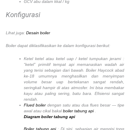
GCV abu dalam kkal / kg
Konfigurasi
Lihat juga:
Desain boiler
Boiler dapat diklasifikasikan ke dalam konfigurasi berikut:
Ketel ketel atau ketel uap / ketel tumpukan jerami :
“ketel” primitif tempat api memanaskan wadah air
yang terisi sebagian dari bawah. Boiler Haycock abad
ke-18 umumnya menghasilkan dan menyimpan
volume besar uap bertekanan sangat rendah,
seringkali hampir di atas atmosfer. Ini bisa membakar
kayu atau paling sering, batu bara. Efisiensi sangat
rendah.
Flued boiler
dengan satu atau dua flues besar — ​​tipe
awal atau cikal bakal
boiler tabung api
.
Diagram boiler tabung api
Boiler tabung api
: Di sini, sebagian air mengisi tong