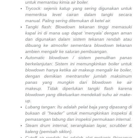
untuk memantau kimia air boiler.
Trycock: sejenis katup yang sering digunakan untuk
memeriksa level cairan dalam tangki secara
manual. Paling sering ditemukan di ketel air.
Tangki flash: Blowdown tekanan tinggi memasuki
kapal ini di mana uap dapat ‘menyala’ dengan aman
dan digunakan dalam sistem tekanan rendah atau
dibuang ke atmosfer sementara blowdown tekanan
ambien mengalir ke saluran pembuangan.
Automatic blowdown / sistem pemulihan panas
berkelanjutan: Sistem ini memungkinkan boiler untuk
blowdown hanya ketika air makeup mengalir ke boiler,
dengan demikian mentransfer jumlah maksimum
panas yang mungkin dari blowdown ke air
makeup. Tidak diperlukan tangki flash karena
blowdown yang dikeluarkan mendekati suhu air make-
up.
Lubang tangan: Itu adalah pelat baja yang dipasang di
bukaan di “header” untuk memungkinkan inspeksi &
pemasangan tabung dan inspeksi permukaan internal.
Steam drum internal, serangkaian layar, scrubber &
kaleng (pemisah siklon).
Cutoff air rendah: Ini adalah alat mekanis (biasanya