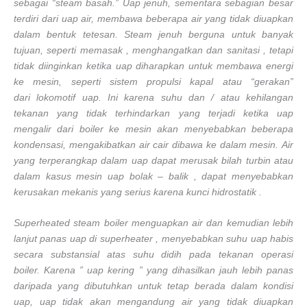
sebagai “steam basah.” Uap jenuh, sementara sebagian besar
terdiri dari uap air, membawa beberapa air yang tidak diuapkan
dalam bentuk tetesan. Steam jenuh berguna untuk banyak
tujuan, seperti memasak , menghangatkan dan sanitasi , tetapi
tidak diinginkan ketika uap diharapkan untuk membawa energi
ke mesin, seperti sistem propulsi kapal atau “gerakan”
dari lokomotif uap. Ini karena suhu dan / atau kehilangan
tekanan yang tidak terhindarkan yang terjadi ketika uap
mengalir dari boiler ke mesin akan menyebabkan beberapa
kondensasi, mengakibatkan air cair dibawa ke dalam mesin. Air
yang terperangkap dalam uap dapat merusak bilah turbin atau
dalam kasus mesin uap bolak – balik , dapat menyebabkan
kerusakan mekanis yang serius karena kunci hidrostatik .
Superheated steam boiler menguapkan air dan kemudian lebih
lanjut panas uap di superheater , menyebabkan suhu uap habis
secara substansial atas suhu didih pada tekanan operasi
boiler. Karena ” uap kering ” yang dihasilkan jauh lebih panas
daripada yang dibutuhkan untuk tetap berada dalam kondisi
uap, uap tidak akan mengandung air yang tidak diuapkan