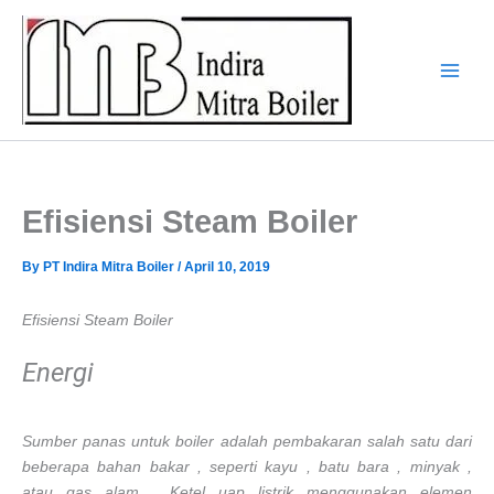
Skip
to
content
Efisiensi Steam Boiler
By
PT Indira Mitra Boiler
/
April 10, 2019
Efisiensi Steam Boiler
Energi
Sumber panas untuk boiler adalah pembakaran salah satu dari
beberapa bahan bakar , seperti kayu , batu bara , minyak ,
atau gas alam . Ketel uap listrik menggunakan elemen