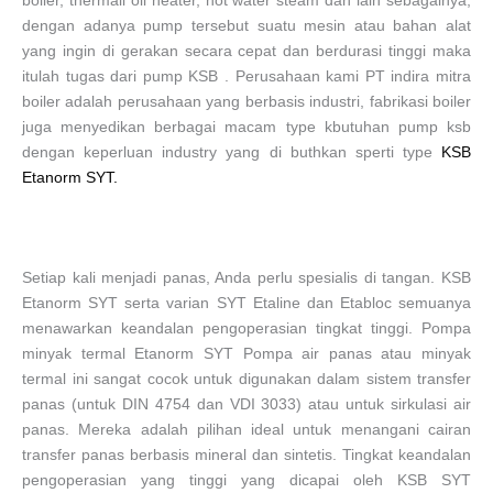
boiler, thermall oil heater, hot water steam dan lain sebagainya,
dengan adanya pump tersebut suatu mesin atau bahan alat
yang ingin di gerakan secara cepat dan berdurasi tinggi maka
itulah tugas dari pump KSB . Perusahaan kami PT indira mitra
boiler adalah perusahaan yang berbasis industri, fabrikasi boiler
juga menyedikan berbagai macam type kbutuhan pump ksb
dengan keperluan industry yang di buthkan sperti type
KSB
Etanorm SYT.
Setiap kali menjadi panas, Anda perlu spesialis di tangan. KSB
Etanorm SYT serta varian SYT Etaline dan Etabloc semuanya
menawarkan keandalan pengoperasian tingkat tinggi. Pompa
minyak termal Etanorm SYT Pompa air panas atau minyak
termal ini sangat cocok untuk digunakan dalam sistem transfer
panas (untuk DIN 4754 dan VDI 3033) atau untuk sirkulasi air
panas. Mereka adalah pilihan ideal untuk menangani cairan
transfer panas berbasis mineral dan sintetis. Tingkat keandalan
pengoperasian yang tinggi yang dicapai oleh KSB SYT