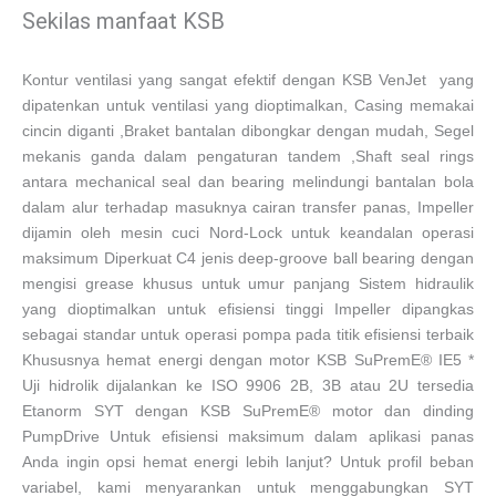
Sekilas manfaat KSB
Kontur ventilasi yang sangat efektif dengan KSB VenJet yang
dipatenkan untuk ventilasi yang dioptimalkan, Casing memakai
cincin diganti ,Braket bantalan dibongkar dengan mudah, Segel
mekanis ganda dalam pengaturan tandem ,Shaft seal rings
antara mechanical seal dan bearing melindungi bantalan bola
dalam alur terhadap masuknya cairan transfer panas, Impeller
dijamin oleh mesin cuci Nord-Lock untuk keandalan operasi
maksimum Diperkuat C4 jenis deep-groove ball bearing dengan
mengisi grease khusus untuk umur panjang Sistem hidraulik
yang dioptimalkan untuk efisiensi tinggi Impeller dipangkas
sebagai standar untuk operasi pompa pada titik efisiensi terbaik
Khususnya hemat energi dengan motor KSB SuPremE® IE5 *
Uji hidrolik dijalankan ke ISO 9906 2B, 3B atau 2U tersedia
Etanorm SYT dengan KSB SuPremE® motor dan dinding
PumpDrive Untuk efisiensi maksimum dalam aplikasi panas
Anda ingin opsi hemat energi lebih lanjut? Untuk profil beban
variabel, kami menyarankan untuk menggabungkan SYT