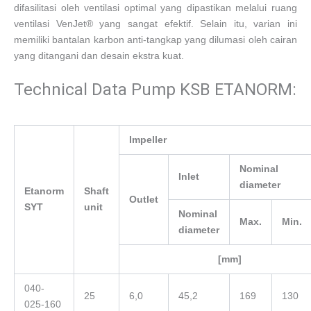
difasilitasi oleh ventilasi optimal yang dipastikan melalui ruang
ventilasi VenJet® yang sangat efektif. Selain itu, varian ini
memiliki bantalan karbon anti-tangkap yang dilumasi oleh cairan
yang ditangani dan desain ekstra kuat.
Technical Data Pump KSB ETANORM:
Impeller
Nominal
Inlet
diameter
Etanorm
Shaft
Outlet
SYT
unit
Nominal
Max.
Min.
diameter
[mm]
040-
25
6,0
45,2
169
130
025-160