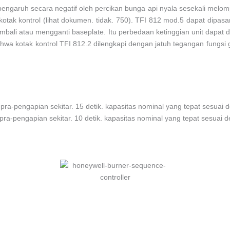
pengaruh secara negatif oleh percikan bunga api nyala sesekali melomp
otak kontrol (lihat dokumen. tidak. 750). TFI 812 mod.5 dapat dipa
ali atau mengganti baseplate. Itu perbedaan ketinggian unit dapat d
wa kotak kontrol TFI 812.2 dilengkapi dengan jatuh tegangan fungsi g
pra-pengapian sekitar. 15 detik. kapasitas nominal yang tepat sesuai d
a-pengapian sekitar. 10 detik. kapasitas nominal yang tepat sesuai de