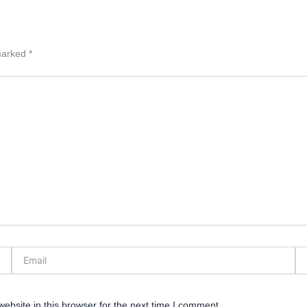
 marked
*
Email
We
bsite in this browser for the next time I comment.