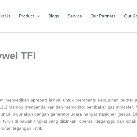
ut Us
Product
Blogs
Service
Our Partners
Our Co
ywel TFI
an menyedikan sprepart lainya, untuk membantu kebutuhan burner a
812.2 mampu mengendalikan dan memonitor pembakar gas atmosfer. Mer
untuk digunakan dengan generator udara hangat stasioner (sesuai 
k turun di bawah tingkat yang diizinkan, operasi terganggu dan kota
unan tegangan listrik.