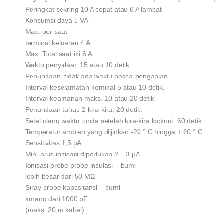
Peringkat sekring 10 A cepat atau 6 A lambat
Konsumsi daya 5 VA
Max. per saat
terminal keluaran 4 A
Max. Total saat ini 6 A
Waktu penyalaan 15 atau 10 detik.
Penundaan, tidak ada waktu pasca-pengapian
Interval keselamatan nominal 5 atau 10 detik.
Interval keamanan maks. 10 atau 20 detik.
Penundaan tahap 2 kira-kira. 20 detik.
Setel ulang waktu tunda setelah kira-kira lockout. 60 detik.
Temperatur ambien yang diijinkan -20 ° C hingga + 60 ° C
Sensitivitas 1,5 µA
Min. arus ionisasi diperlukan 2 – 3 µA
Ionisasi probe probe insulasi – bumi
lebih besar dari 50 MΩ
Stray probe kapasitansi – bumi
kurang dari 1000 pF
(maks. 20 m kabel)