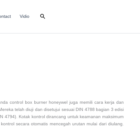
Search
ntact
Vidio
nda control box burner honeywel juga memili cara kerja dan
eka telah diuji dan disetujui sesuai DIN 4788 bagian 3 edisi
DIN 4794). Kotak kontrol dirancang untuk keamanan maksimum
k kontrol secara otomatis mencegah urutan mulai dari diulang.