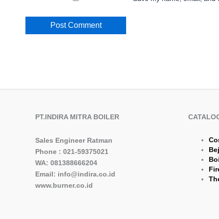
PT.INDIRA MITRA BOILER
CATALO
Co
Sales Engineer Ratman
Be
Phone : 021-59375021
Boi
WA: 081388666204
Fir
Email: info@indira.co.id
The
www.burner.co.id