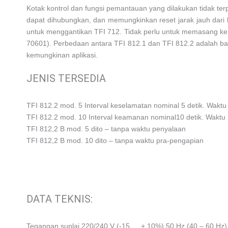
Kotak kontrol dan fungsi pemantauan yang dilakukan tidak ter
dapat dihubungkan, dan memungkinkan reset jarak jauh dari k
untuk menggantikan TFI 712. Tidak perlu untuk memasang kemb
70601). Perbedaan antara TFI 812.1 dan TFI 812.2 adalah bah
kemungkinan aplikasi.
JENIS TERSEDIA
TFI 812.2 mod. 5 Interval keselamatan nominal 5 detik. Waktu 
TFI 812.2 mod. 10 Interval keamanan nominal10 detik. Waktu pr
TFI 812,2 B mod. 5 dito – tanpa waktu penyalaan
TFI 812,2 B mod. 10 dito – tanpa waktu pra-pengapian
DATA TEKNIS:
Tegangan suplai 220/240 V (-15 … + 10%) 50 Hz (40 – 60 Hz)