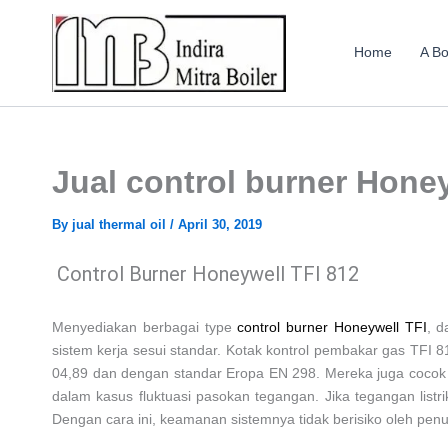
Skip
to
Home
A Bo
content
Jual control burner Hone
By
jual thermal oil
/
April 30, 2019
Control Burner Honeywell TFI 812
Menyediakan berbagai type
control burner Honeywell TFI
, d
sistem kerja sesui standar. Kotak kontrol pembakar gas TFI 
04,89 dan dengan standar Eropa EN 298. Mereka juga cocok 
dalam kasus fluktuasi pasokan tegangan. Jika tegangan listri
Dengan cara ini, keamanan sistemnya tidak berisiko oleh penur