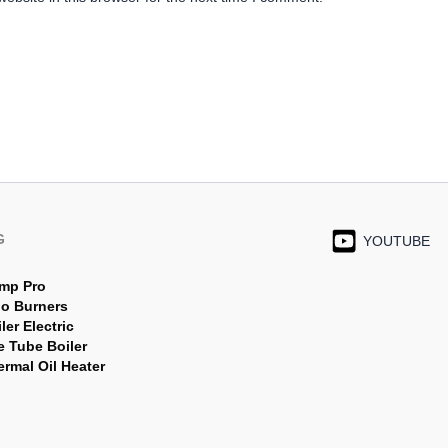
G
YOUTUBE
mp Pro
jo Burners
ler Electric
e Tube Boiler
rmal Oil Heater