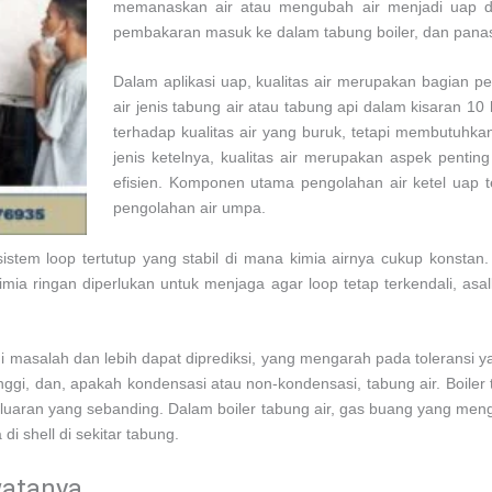
memanaskan air atau mengubah air menjadi uap dal
pembakaran masuk ke dalam tabung boiler, dan panas dit
Dalam aplikasi uap, kualitas air merupakan bagian pen
air jenis tabung air atau tabung api dalam kisaran 10
terhadap kualitas air yang buruk, tetapi membutuhkan 
jenis ketelnya, kualitas air merupakan aspek pent
efisien. Komponen utama pengolahan air ketel uap 
pengolahan air umpa.
istem loop tertutup yang stabil di mana kimia airnya cukup konstan. 
imia ringan diperlukan untuk menjaga agar loop tetap terkendali, a
 masalah dan lebih dapat diprediksi, yang mengarah pada toleransi yang 
ggi, dan, apakah kondensasi atau non-kondensasi, tabung air. Boiler 
luaran yang sebanding. Dalam boiler tabung air, gas buang yang meng
i shell di sekitar tabung.
watanya