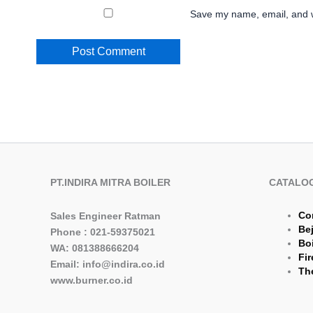
Save my name, email, and we
PT.INDIRA MITRA BOILER
CATALO
Co
Sales Engineer Ratman
Be
Phone : 021-59375021
Boi
WA: 081388666204
Fir
Email: info@indira.co.id
The
www.burner.co.id