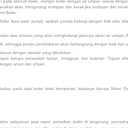
 pada seluruh boiler, mengisi boiler dengan air umpan sesuai dengan
yaratkan akan mengurangi endapan dan kerak jika endapan dan kerak
si Boiler.
iler feed water pump), apakah pompa bekerja dengan baik atau tidak,
atan atau kotoran yang akan menghalangi jalannya aliran air umpan (f
ik, sehingga proses pembakaran akan berlangsung dengan baik dan 
 sesuai dengan standar yang ditentukan.
 dapat berupa perawatan harian, mingguan dan bulanan. Tujuan dil
dengan aman dan efisien.
ilakukan pada saat boiler tidak beroperasi, biasanya berupa Mino
tor pelayanan jasa repair perbaikan boiler di tangerang, perusa