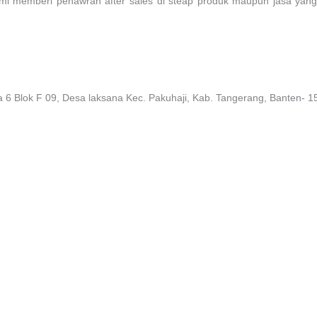
kami memberi penawran after sales di steap produk maupun jasa ya
6 Blok F 09, Desa laksana Kec. Pakuhaji, Kab. Tangerang, Banten- 1