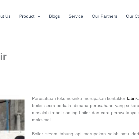
ut Us
Product
Blogs
Service
Our Partners
Our Co
ir
Perusahaan tokomesinku merupakan kontaktor
fabrik
boiler secra berkala. dimana perusahaan yang sekaran
masalah trobel shoting boiler dan cara perawatanya se
maksimal.
Boiler steam tabung api merupakan salah satu dar