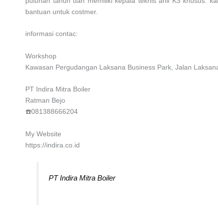
puluhan tahun dan memiliki kepala teknis ahli K3 khusus. 
bantuan untuk costmer.
informasi contac:
Workshop
Kawasan Pergudangan Laksana Business Park, Jalan Laksana 
PT Indira Mitra Boiler
Ratman Bejo
☎️081388666204
My Website
https://indira.co.id
PT Indira Mitra Boiler