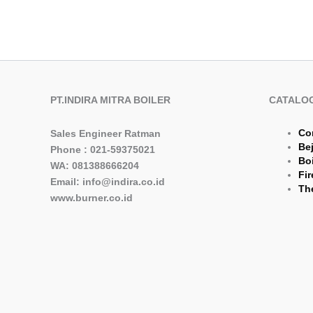
PT.INDIRA MITRA BOILER
CATALO
Co
Sales Engineer Ratman
Be
Phone : 021-59375021
Boi
WA: 081388666204
Fir
Email: info@indira.co.id
The
www.burner.co.id