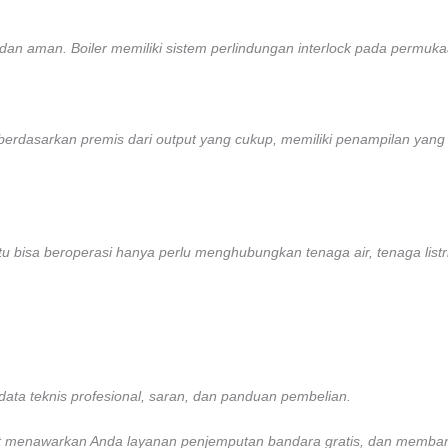
 aman. Boiler memiliki sistem perlindungan interlock pada permukaan 
, berdasarkan premis dari output yang cukup, memiliki penampilan yan
itu bisa beroperasi hanya perlu menghubungkan tenaga air, tenaga list
ata teknis profesional, saran, dan panduan pembelian.
t menawarkan Anda layanan penjemputan bandara gratis, dan membantu