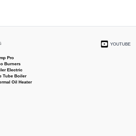
G
YOUTUBE
mp Pro
jo Burners
ler Electric
e Tube Boiler
rmal Oil Heater