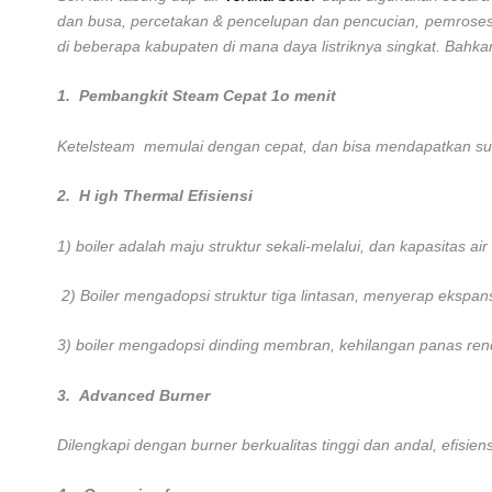
dan busa, percetakan & pencelupan dan pencucian, pemrosesan k
di beberapa kabupaten di mana daya listriknya singkat. Bahkan
1.
Pembangkit Steam Cepat 1o menit
Ketelsteam memulai dengan cepat, dan bisa mendapatkan suhu 
2.
H
igh Thermal Efisiensi
1) boiler adalah maju struktur sekali-melalui, dan kapasitas a
2) Boiler mengadopsi struktur tiga lintasan, menyerap ekspans
3) boiler mengadopsi dinding membran, kehilangan panas re
3.
Advanced Burner
Dilengkapi dengan burner berkualitas tinggi dan andal, efisi