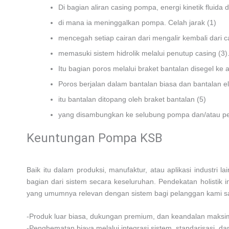
Di bagian aliran casing pompa, energi kinetik fluid
di mana ia meninggalkan pompa. Celah jarak (1)
mencegah setiap cairan dari mengalir kembali dari ca
memasuki sistem hidrolik melalui penutup casing (3)
Itu bagian poros melalui braket bantalan disegel ke
Poros berjalan dalam bantalan biasa dan bantalan el
itu bantalan ditopang oleh braket bantalan (5)
yang disambungkan ke selubung pompa dan/atau pe
Keuntungan Pompa KSB
Baik itu dalam produksi, manufaktur, atau aplikasi industr
bagian dari sistem secara keseluruhan. Pendekatan holistik 
yang umumnya relevan dengan sistem bagi pelanggan kami sam
-Produk luar biasa, dukungan premium, dan keandalan maks
-Penghematan biaya melalui integrasi sistem, standarisasi, d