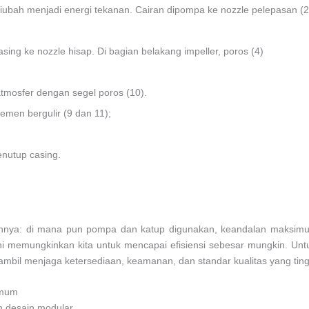
a diubah menjadi energi tekanan. Cairan dipompa ke nozzle pelepasan (2
sing ke nozzle hisap. Di bagian belakang impeller, poros (4)
.
 atmosfer dengan segel poros (10).
emen bergulir (9 dan 11);
nutup casing.
i lainnya: di mana pun pompa dan katup digunakan, keandalan maksimu
ini memungkinkan kita untuk mencapai efisiensi sebesar mungkin. Un
bil menjaga ketersediaan, keamanan, dan standar kualitas yang ting
imum
an desain modular