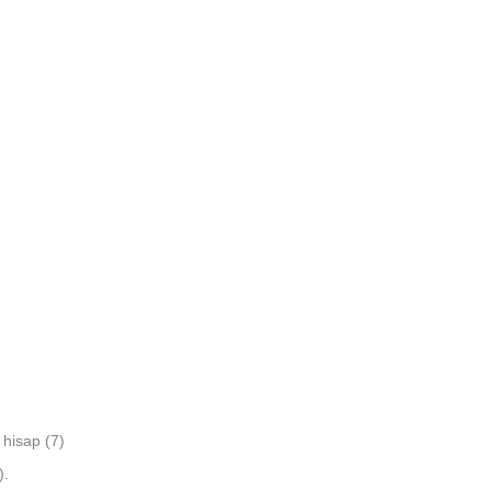
hisap (7)
).