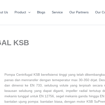
ut Us
Product
Blogs
Service
Our Partners
Our Co
GAL KSB
Pompa Centrifugal KSB berefisiensi tinggi yang telah dikembang
panas dan menransfer dengan temeperatur max 30-350 drjat. Desai
dan dimensi ke EN 733, selubung volute yang terpisah secara r
keausan selubung yang dapat diganti, impeller radial tertutup 
mekanis tunggal untuk EN 12756, segel mekanis ganda hingga EN 
bantalan ujung pompa: bantalan biasa, dengan motor KSB SuPrem