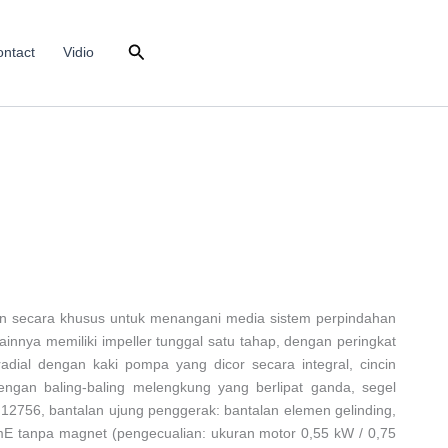
Search
ntact
Vidio
kan secara khusus untuk menangani media sistem perpindahan
nnya memiliki impeller tunggal satu tahap, dengan peringkat
adial dengan kaki pompa yang dicor secara integral, cincin
dengan baling-baling melengkung yang berlipat ganda, segel
12756, bantalan ujung penggerak: bantalan elemen gelinding,
E tanpa magnet (pengecualian: ukuran motor 0,55 kW / 0,75