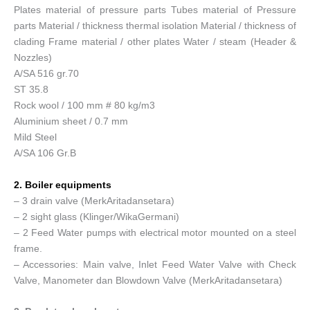
Plates material of pressure parts Tubes material of Pressure
parts Material / thickness thermal isolation Material / thickness of
clading Frame material / other plates Water / steam (Header &
Nozzles)
A/SA 516 gr.70
ST 35.8
Rock wool / 100 mm # 80 kg/m3
Aluminium sheet / 0.7 mm
Mild Steel
A/SA 106 Gr.B
2. Boiler equipments
– 3 drain valve (MerkAritadansetara)
– 2 sight glass (Klinger/WikaGermani)
– 2 Feed Water pumps with electrical motor mounted on a steel
frame.
– Accessories: Main valve, Inlet Feed Water Valve with Check
Valve, Manometer dan Blowdown Valve (MerkAritadansetara)