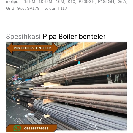
meliputi: 15HM, 10H2M, 16M, K10, P235GH, P195GH, Gr.A,
Gr.B, Gr.6, SA179, T5, dan T11.\
Spesifikasi
Pipa Boiler benteler