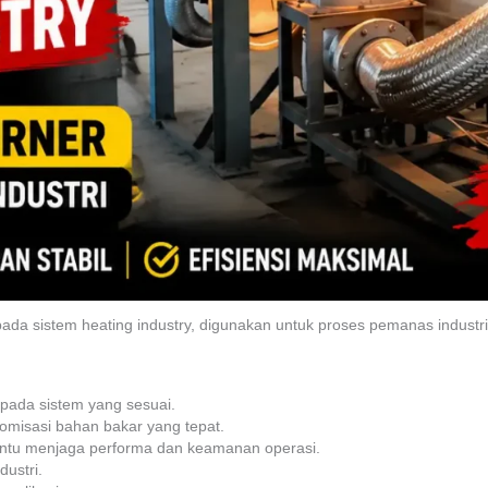
pada sistem heating industry, digunakan untuk proses pemanas indust
pada sistem yang sesuai.
tomisasi bahan bakar yang tepat.
antu menjaga performa dan keamanan operasi.
ustri.