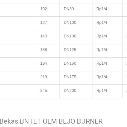
102
DN80
Rp1/4
127
DN100
Rp1/4
140
DN100
Rp1/4
168
DN125
Rp1/4
194
DN150
Rp1/4
219
DN175
Rp1/4
245
DN200
Rp1/4
ak Bekas BNTET OEM BEJO BURNER