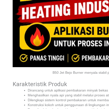
B50 Jet Bejo Burner menyala stabil 
Karakteristik Produk
Dirancang untuk aplikasi pembakaran minyak bekas 
Menghasilkan nyala api yang stabil melalui proses a
Dilengkapi sistem kontrol pembakaran untuk memb
Konstruksi kokoh untuk penggunaan di lingkungan ind