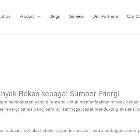
ut Us
Product
Blogs
Service
Our Partners
Our Co
inyak Bekas sebagai Sumber Energi
em pembakaran yang dirancang untuk memanfaatkan minyak bekas sebag
 energi panas yang bernilai, sehingga dapat mendukung efisiensi 
en industri, hot blast stove, dryer, incinerator, serta berbagai s