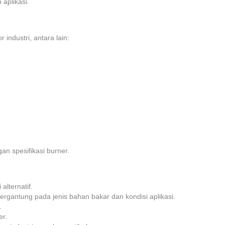
aplikasi.
ndustri, antara lain:
an spesifikasi burner.
lternatif.
rgantung pada jenis bahan bakar dan kondisi aplikasi.
.
er.