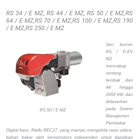
RS 34 / E MZ, RS 44 / E MZ, RS 50 / E MZ,RS
64 / E MZ,RS 70 / E MZ,RS 100 / E MZ,RS 190
/ E MZ,RS 250 / E MZ
Seri burner
RS ​​/ E-EV
MZ
mencakup
rentang
tembak dari
44 hingga
2650 kW, dan
didasarkan
pada Sistem
RS 50 / E MZ
Manajemen
Pembakar
Digital baru, Riello REC27, yang mampu mengelola rasio udara-
bahan bakar oleh servomotors independen untuk dapatkan