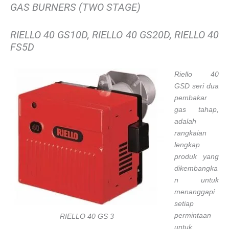
GAS BURNERS (TWO STAGE)
RIELLO 40 GS10D, RIELLO 40 GS20D, RIELLO 40
FS5D
Riello 40
GSD seri dua
pembakar
gas tahap,
adalah
rangkaian
lengkap
produk yang
dikembangka
n untuk
menanggapi
setiap
permintaan
RIELLO 40 GS 3
untuk