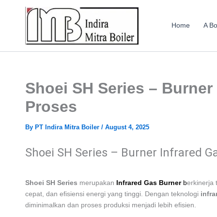
Skip
to
Home
A Bo
content
Shoei SH Series – Burner
Proses
By
PT Indira Mitra Boiler
/
August 4, 2025
Shoei SH Series – Burner Infrared G
Shoei SH Series
merupakan
Infrared Gas Burner
b
erkinerja
cepat, dan efisiensi energi yang tinggi. Dengan teknologi
infra
diminimalkan dan proses produksi menjadi lebih efisien.