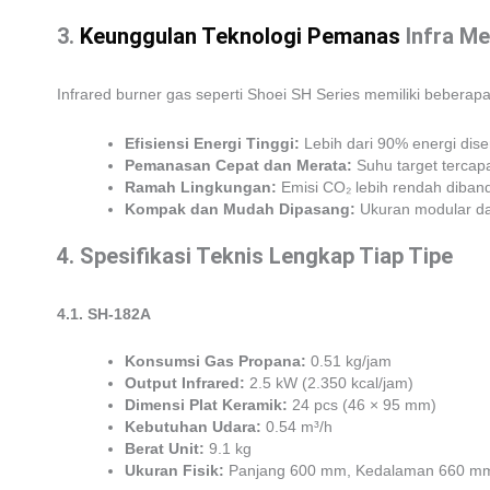
3.
Keunggulan Teknologi Pemanas
Infra Me
Infrared burner gas seperti Shoei SH Series memiliki bebera
Efisiensi Energi Tinggi:
Lebih dari 90% energi dise
Pemanasan Cepat dan Merata:
Suhu target tercap
Ramah Lingkungan:
Emisi CO₂ lebih rendah dibandi
Kompak dan Mudah Dipasang:
Ukuran modular dan
4. Spesifikasi Teknis Lengkap Tiap Tipe
4.1. SH-182A
Konsumsi Gas Propana:
0.51 kg/jam
Output Infrared:
2.5 kW (2.350 kcal/jam)
Dimensi Plat Keramik:
24 pcs (46 × 95 mm)
Kebutuhan Udara:
0.54 m³/h
Berat Unit:
9.1 kg
Ukuran Fisik:
Panjang 600 mm, Kedalaman 660 mm