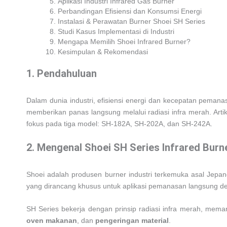
Aplikasi Industri Infrared Gas Burner
Perbandingan Efisiensi dan Konsumsi Energi
Instalasi & Perawatan Burner Shoei SH Series
Studi Kasus Implementasi di Industri
Mengapa Memilih Shoei Infrared Burner?
Kesimpulan & Rekomendasi
1. Pendahuluan
Dalam dunia industri, efisiensi energi dan kecepatan peman
memberikan panas langsung melalui radiasi infra merah. Art
fokus pada tiga model: SH-182A, SH-202A, dan SH-242A.
2. Mengenal Shoei SH Series Infrared Burn
Shoei adalah produsen burner industri terkemuka asal Jepa
yang dirancang khusus untuk aplikasi pemanasan langsung deng
SH Series bekerja dengan prinsip radiasi infra merah, mema
oven makanan
, dan
pengeringan material
.