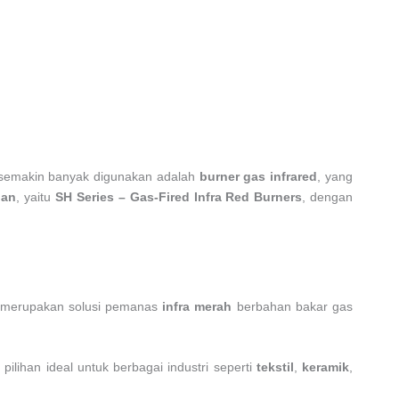
g semakin banyak digunakan adalah
burner gas infrared
, yang
pan
, yaitu
SH Series – Gas-Fired Infra Red Burners
, dengan
SH merupakan solusi pemanas
infra merah
berbahan bakar gas
lihan ideal untuk berbagai industri seperti
tekstil
,
keramik
,