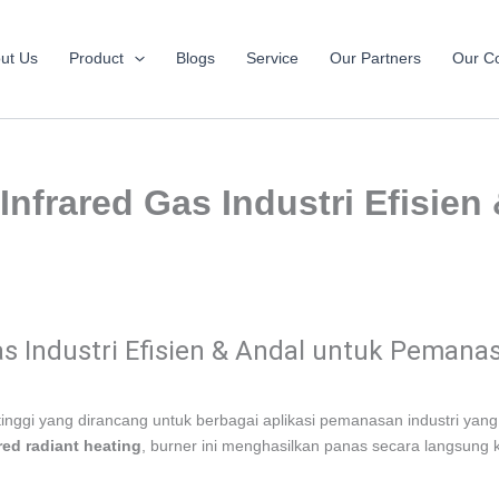
ut Us
Product
Blogs
Service
Our Partners
Our Co
 Infrared Gas Industri Efisie
as Industri Efisien & Andal untuk Pemana
 tinggi yang dirancang untuk berbagai aplikasi pemanasan industri y
red radiant heating
, burner ini menghasilkan panas secara langsung